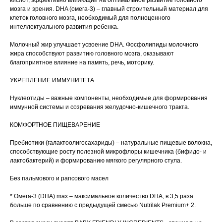
кислот, эффективно влияющий на оптимальное развитие головного
мозга и зрения. DHA (омега-3) – главный строительный материал для
клеток головного мозга, необходимый для полноценного
интеллектуального развития ребенка.
Молочный жир улучшает усвоение DHA. Фосфолипиды молочного
жира способствуют развитию головного мозга, оказывают
благоприятное влияние на память, речь, моторику.
УКРЕПЛЕНИЕ ИММУНИТЕТА
Нуклеотиды – важные компоненты, необходимые для формирования
иммунной системы и созревания желудочно-кишечного тракта.
КОМФОРТНОЕ ПИЩЕВАРЕНИЕ
Пребиотики (галактоолигосахариды) – натуральные пищевые волокна,
способствующие росту полезной микрофлоры кишечника (бифидо- и
лактобактерий) и формированию мягкого регулярного стула.
Без пальмового и рапсового масел
* Омега-3 (DHA) max – максимальное количество DHA, в 3,5 раза
больше по сравнению с предыдущей смесью Nutrilak Premium+ 2.