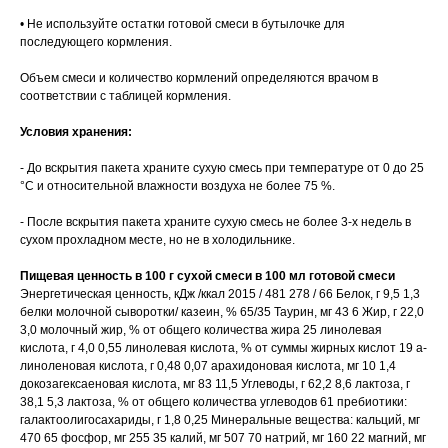
• Не используйте остатки готовой смеси в бутылочке для
последующего кормления.
Объем смеси и количество кормлений определяются врачом в
соответствии с таблицей кормления.
Условия хранения:
- До вскрытия пакета храните сухую смесь при температуре от 0 до 25
°С и относительной влажности воздуха не более 75 %.
- После вскрытия пакета храните сухую смесь не более 3-х недель в
сухом прохладном месте, но не в холодильнике.
Пищевая ценность
в 100 г сухой смеси
в 100 мл готовой смеси
Энергетическая ценность, кДж /ккал 2015 / 481 278 / 66 Белок, г 9,5 1,3
белки молочной сыворотки/ казеин, % 65/35 Таурин, мг 43 6 Жир, г 22,0
3,0 молочный жир, % от общего количества жира 25 линолевая
кислота, г 4,0 0,55 линолевая кислота, % от суммы жирных кислот 19 a-
линоленовая кислота, г 0,48 0,07 арахидоновая кислота, мг 10 1,4
докозагексаеновая кислота, мг 83 11,5 Углеводы, г 62,2 8,6 лактоза, г
38,1 5,3 лактоза, % от общего количества углеводов 61 пребиотики:
галактоолигосахариды, г 1,8 0,25 Минеральные вещества: кальций, мг
470 65 фосфор, мг 255 35 калий, мг 507 70 натрий, мг 160 22 магний, мг