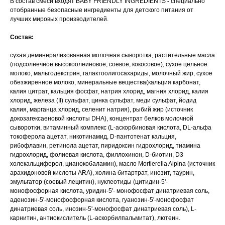
В состав смеси входят BABY FRIENDLY INGREDIENTS
-
специально
отобранные безопасные ингредиенты для детского питания от
лучших мировых производителей.
Состав:
сухая деминерализованная молочная сыворотка, растительные масла
(подсолнечное высокоолеиновое, соевое, кокосовое), сухое цельное
молоко, мальтодекстрин, галактоолигосахариды, молочный жир, сухое
обезжиренное молоко, минеральные вещества(кальция карбонат,
калия цитрат, кальция фосфат, натрия хлорид, магния хлорид, калия
хлорид, железа (II) сульфат, цинка сульфат, меди сульфат, йодид
калия, марганца хлорид, селенит натрия), рыбий жир (источник
докозагексаеновой кислоты DHA), концентрат белков молочной
сыворотки, витаминный комплекс (L-аскорбиновая кислота, DL-альфа
токоферола ацетат, никотинамид, D-пантотенат кальция,
рибофлавин, ретинола ацетат, пиридоксин гидрохлорид, тиамина
гидрохлорид, фолиевая кислота, филлохинон, D-биотин, D3
холекальциферол, цианокобаламин), масло Mortierella Alpina (источник
арахидоновой кислоты ARA), холина битартрат, инозит, таурин,
эмульгатор (соевый лецитин), нуклеотиды (цитидин-5'-
монофосфорная кислота, уридин-5'- монофосфат динатриевая соль,
аденозин-5'-монофосфорная кислота, гуанозин-5'-монофосфат
динатриевая соль, инозин-5'-монофосфат динатриевая соль), L-
карнитин, антиокислитель (L-аскорбилпальмитат), лютеин.